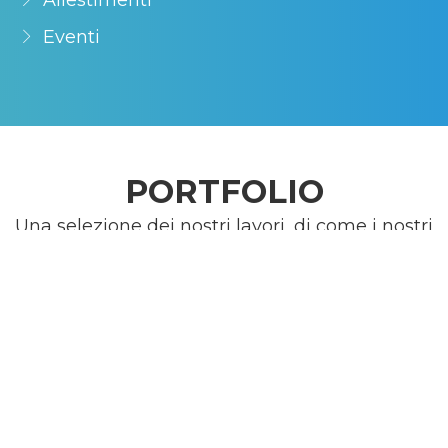
Eventi
PORTFOLIO
Una selezione dei nostri lavori, di come i nostri
mezzi e la nostra esperienza vengono messe a
disposizione di chi ha bisogno di comunicare.
Ogni singola esigenza viene studiata ed
analizzata per trovare i giusti mezzi per
valorizzare il messaggio e la comunicazione che
il cliente vuole dare. Qui alcuni esempi degli