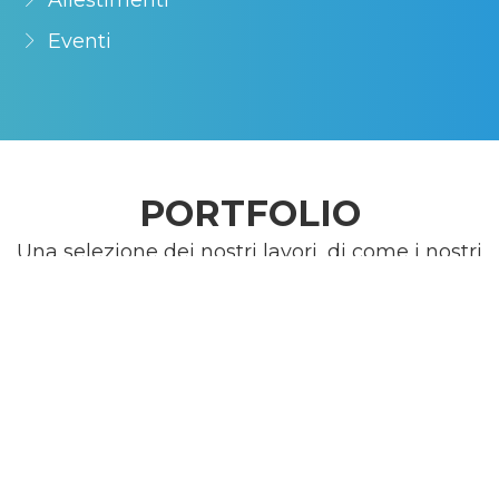
Eventi
PORTFOLIO
Una selezione dei nostri lavori, di come i nostri
mezzi e la nostra esperienza vengono messe a
disposizione di chi ha bisogno di comunicare.
Ogni singola esigenza viene studiata ed
analizzata per trovare i giusti mezzi per
valorizzare il messaggio e la comunicazione che
il cliente vuole dare. Qui alcuni esempi degli