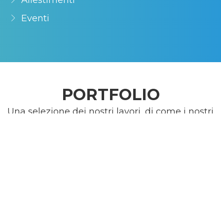
Eventi
PORTFOLIO
Una selezione dei nostri lavori, di come i nostri
mezzi e la nostra esperienza vengono messe a
disposizione di chi ha bisogno di comunicare.
Ogni singola esigenza viene studiata ed
analizzata per trovare i giusti mezzi per
valorizzare il messaggio e la comunicazione che
il cliente vuole dare. Qui alcuni esempi degli