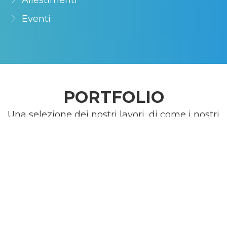
Eventi
PORTFOLIO
Una selezione dei nostri lavori, di come i nostri
mezzi e la nostra esperienza vengono messe a
disposizione di chi ha bisogno di comunicare.
Ogni singola esigenza viene studiata ed
analizzata per trovare i giusti mezzi per
valorizzare il messaggio e la comunicazione che
il cliente vuole dare. Qui alcuni esempi degli