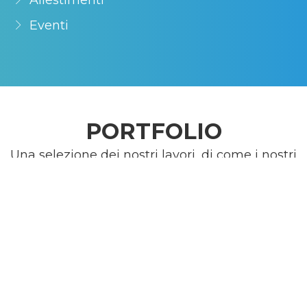
Eventi
PORTFOLIO
Una selezione dei nostri lavori, di come i nostri
mezzi e la nostra esperienza vengono messe a
disposizione di chi ha bisogno di comunicare.
Ogni singola esigenza viene studiata ed
analizzata per trovare i giusti mezzi per
valorizzare il messaggio e la comunicazione che
il cliente vuole dare. Qui alcuni esempi degli